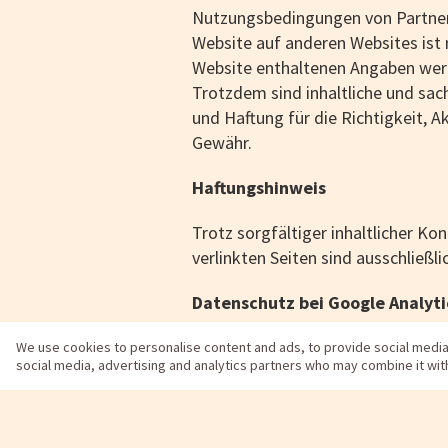
Nutzungsbedingungen von Partnern 
Website auf anderen Websites ist 
Website enthaltenen Angaben werde
Trotzdem sind inhaltliche und sac
und Haftung für die Richtigkeit, A
Gewähr.
Haftungshinweis
Trotz sorgfältiger inhaltlicher Ko
verlinkten Seiten sind ausschließl
Datenschutz bei Google Analyt
Diese Website benutzt Google Anal
We use cookies to personalise content and ads, to provide social media f
social media, advertising and analytics partners who may combine it wit
verwendet sog. "Cookies", Textda
Website durch Sie ermöglicht. Die
Ihrer IP-Adresse) wird an einen S
von Google um die letzten drei St