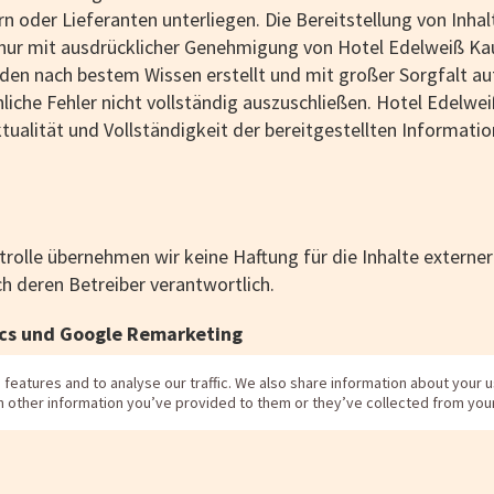
oder Lieferanten unterliegen. Die Bereitstellung von Inhal
nur mit ausdrücklicher Genehmigung von Hotel Edelweiß Kaun
n nach bestem Wissen erstellt und mit großer Sorgfalt auf 
hliche Fehler nicht vollständig auszuschließen. Hotel Edelwe
ktualität und Vollständigkeit der bereitgestellten Informati
ntrolle übernehmen wir keine Haftung für die Inhalte externer 
ich deren Betreiber verantwortlich.
ics und Google Remarketing
ytics und Google Remarketing. Dies sind Dienstleistungen d
eatures and to analyse our traffic. We also share information about your us
h other information you’ve provided to them or they’ve collected from your
teien, die auf Ihrem Computer gespeichert werden und die e
 durch den Cookie erzeugten Informationen über Ihre Benutzu
erver von Google in den USA übertragen und dort gespeichert
ellen gekürzt, eine eindeutige Zuordnung der IP Adresse ist