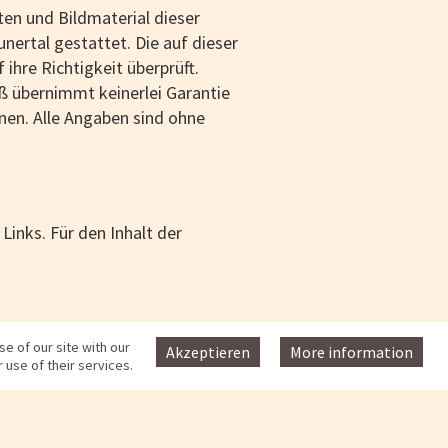
ten und Bildmaterial dieser
ertal gestattet. Die auf dieser
ihre Richtigkeit überprüft.
iß übernimmt keinerlei Garantie
onen. Alle Angaben sind ohne
Links. Für den Inhalt der
er Google Inc. ("Google"). Google
e of our site with our
Akzeptieren
More information
 use of their services.
ine Analyse der Benutzung der
ng diese Website (einschließlich
. Die IP Adresse wird anschließend
 somit nicht mehr möglich. Google